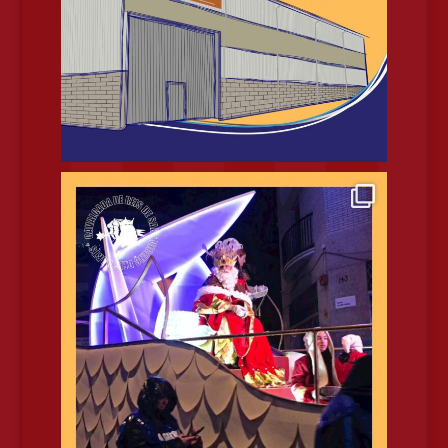
dubte o suggeriment:
info@cavalcadadereis.cat