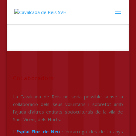
Col·laboradors
La Cavalcada de Reis no seria possible sense la
col·laboració dels seus voluntaris i sobretot amb
l’ajuda d’altres entitats socioculturals de la vila de
Sant Vicenç dels Horts:
L’
Esplai Flor de Neu
s’encarrega des de fa anys