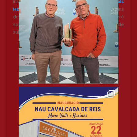
institucional. L’
Ajuntament de Sant Vicenç dels
Horts
dóna suport a aquesta tradició cedint alguns
dels seus espais o comprant els caramels, però
sobretot amb l’aportació econòmica a través de
subvencions de la Regidoria de Cultura.
Segueix l'arribada dels Reis Mags
d'Orient a Sant Vicenç dels Horts!
Segueix l'arribada dels Reis Mags d'Orient
a Sant Vicenç dels Horts
Contacta!
Contacta amb la Comissió per a qualsevol