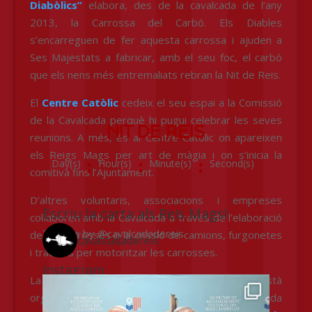
Diabòlics”
elabora, des de la cavalcada de l’any
2013, la Carrossa del Carbó. Els Diables
s’encarreguen de fer aquesta carrossa i ajuden a
Ses Majestats a fabricar, amb el seu foc, el carbó
que els nens més entremaliats rebran la Nit de Reis.
El
Centre Catòlic
cedeix el seu espai a la Comissió
de la Cavalcada perquè hi pugui celebrar les seves
NIT DE REIS
reunions. A més, és al Centre Catòlic on apareixen
els Reigs Mags per art de màgia i on s’inicia la
:
:
:
Day(s)
Hour(s)
Minute(s)
Second(s)
comitiva fins l’Ajuntament.
D’altres voluntaris, associacions i empreses
Escriu la carta als Reis Mags!
col·laboren amb la Cavalcada a través de l’elaboració
Tweets by @cavalcadadereis
de les carrosses o la cessió de camions, furgonetes
cavalcadadereis
i tractors per motoritzar les carrosses.
Instagram
Twitter
La Cavalcada de Reis de Sant Vicenç està
Facebook
Escriu la Carta als Reis Mags d'Orient
organitzada per la Comissió, però també rep ajuda