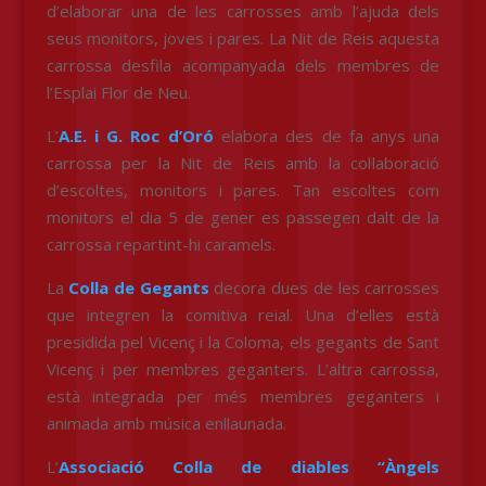
d’elaborar una de les carrosses amb l’ajuda dels
seus monitors, joves i pares. La Nit de Reis aquesta
carrossa desfila acompanyada dels membres de
l’Esplai Flor de Neu.
L’
A.E. i G. Roc d’Oró
elabora des de fa anys una
carrossa per la Nit de Reis amb la col·laboració
d’escoltes, monitors i pares. Tan escoltes com
monitors el dia 5 de gener es passegen dalt de la
carrossa repartint-
hi caramels.
La
Colla de Gegants
decora dues de les carrosses
que integren la comitiva reial. Una d’elles està
presidida pel Vicenç i la Coloma, els gegants de Sant
Vicenç i per membres geganters. L’altra carrossa,
està integrada per més membres geganters i
animada amb música enllaunada.
L’
Associació Colla de diables “Àngels